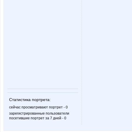
Valletta
Veatriss
allasol
androle
gorjulval
iOLE
lala88
lediX
Статистика портрета:
maxijaz10
milaler
сейчас просматривают портрет - 0
зарегистрированные пользователи
посетившие портрет за 7 дней - 0