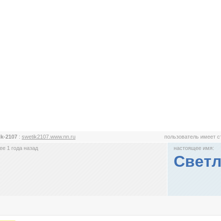
ik-2107
:
swetik2107.www.nn.ru
пользователь имеет 
е 1 года назад
настоящее имя:
Светл