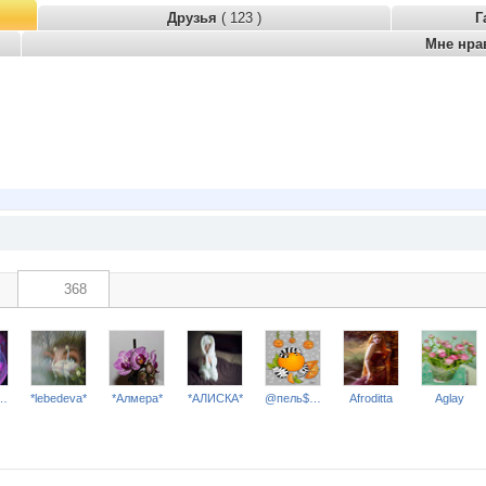
Друзья
( 123 )
Г
Мне нра
368
SHEPSUT*
*lebedeva*
*Алмера*
*АЛИСКА*
@пель$ин0в@я к0шк@
Afroditta
Aglay