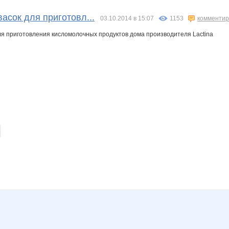
o
BroNzz@
CTREKOZZZA
Charmed Lady
Choly
Coki i Ovochi
DiLena
васок для приготовл...
03.10.2014 в 15:07
1153
комментир
ля приготовления кисломолочных продуктов дома производителя Lactina
Illusiann
IrenM
IrinaKolc
Ironeya
Jannetka
Juf
da Red
LanaNN
Larshe
Lengri
Liberti
Lim0Ni
Lonza
Nata1
Nata30
Natalya2907
NatusM
Nelena
Nice-looking
Pristavochka
Pugovk@
Puzzzyaka
Rakushka
Sammer
Sc@rlet