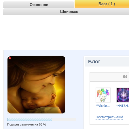
Блог
( 1 )
Основное
Шпионаж
Блог
64
***Любимка***
*HAT
Посмотреть ещё
Портрет заполнен на 65 %