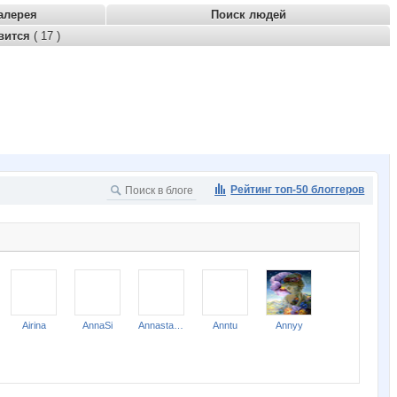
алерея
Поиск людей
вится
( 17 )
Рейтинг топ-50 блоггеров
Airina
AnnaSi
Annastasiay
Anntu
Annyy