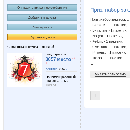
BigFashion
BooBo
Отправить приватное сообщение
Приз: набор зак
Добавить в друзья
Приз: набор заквасок д
- Бифивит - 1 пакетик,
Игнорировать
H_elena
HelenZ
- Виталакт - 1 пакетик,
- Йогурт - 1 пакетик,
Сделать подарок
- Кефир - 1 пакетик,
Совместная покупка: взрослый
- Сметана - 1 пакетик,
- Ряженка - 1 пакетик,
Ladyfirst
Lampa
популярность:
-2
- Творог - 1 пакетик
3057 место
↓
...
рейтинг
5834
?
Читать полностью
Привилегированный
Marta Kauffman
Mora
пользователь
7
уровня
1
Platina
Porche